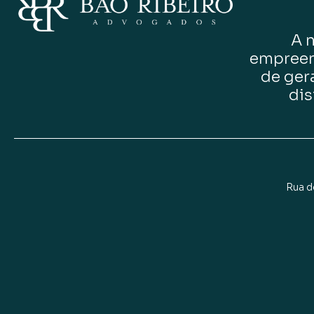
A 
empreen
de ger
dis
Rua d