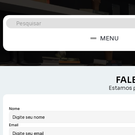
Contato
Homepage / Contato
Pesquisar
Pesquisar
MENU
MENU
FAL
Estamos p
Nome
Email