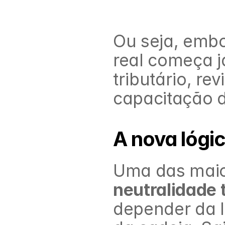
Ou seja, embor
real começa j
tributário, re
capacitação d
A nova lógi
neutralidade 
depender da 