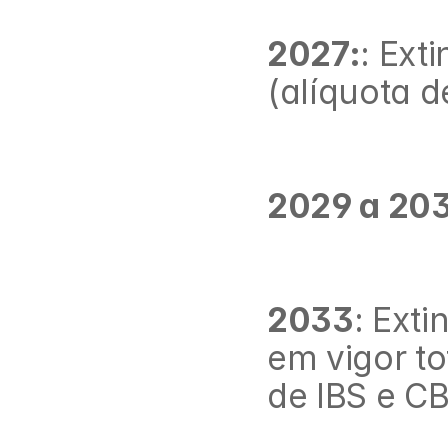
2027:
: Ext
(alíquota 
2029 a 20
2033
: Exti
em vigor to
de IBS e CB