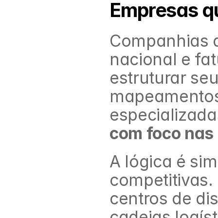
Empresas qu
Companhias d
nacional e fa
estruturar se
mapeamentos s
especializad
com foco nas
A lógica é si
competitivas.
centros de dis
cadeias logíst