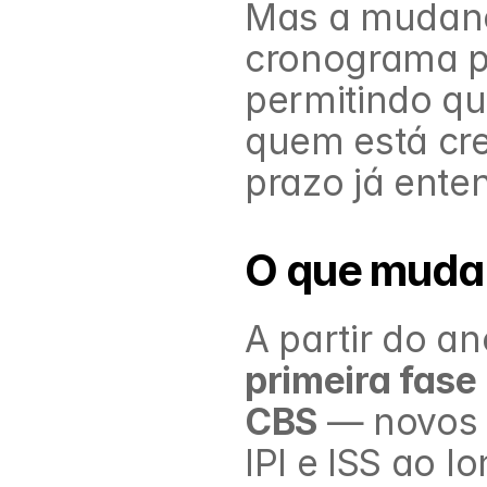
Mas a mudança
cronograma pr
permitindo q
quem está cre
prazo já ente
O que muda 
primeira fase
CBS
 — novos t
IPI e ISS ao l