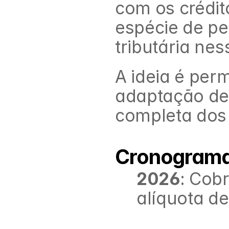
com os crédit
espécie de pe
tributária ne
A ideia é perm
adaptação de 
completa dos 
Cronograma 
2026
: Cob
alíquota d