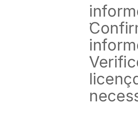
inform
Confir
infor
Verifi
licenç
necess