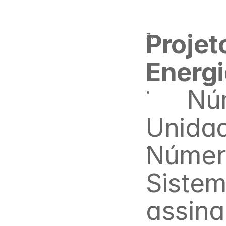
Projet
Energi
      Número de identificação da 
Unida
Número
Sistem
assina