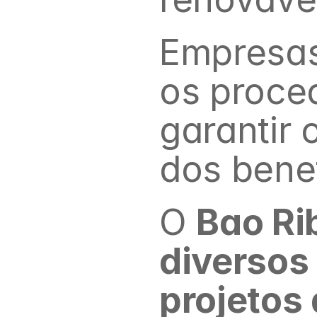
Empresas
os proced
garantir 
dos benef
O 
Bao Ri
diversos 
projetos 