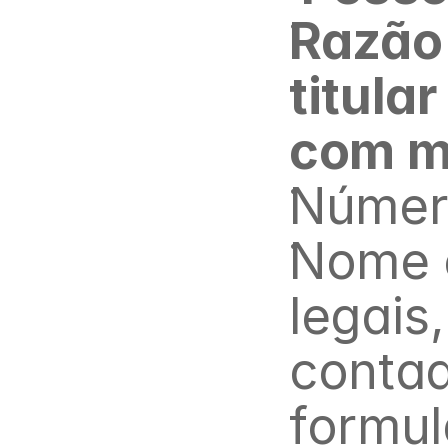
Razão 
titula
com mi
Número
Nome e
legais
contad
formul