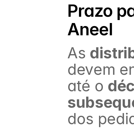
Prazo pa
Aneel
As 
distri
devem en
até o 
déc
subsequ
dos pedi