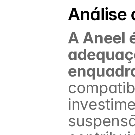
Análise 
A Aneel é
adequaçã
enquadr
compatibi
investime
suspensã