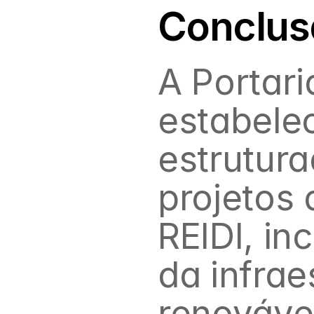
Conclus
A Portar
estabelec
estrutur
projetos 
REIDI, in
da infrae
renovável