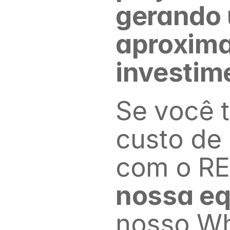
gerando 
aproxima
investim
Se você t
custo de 
com o RE
nossa eq
nosso Wh