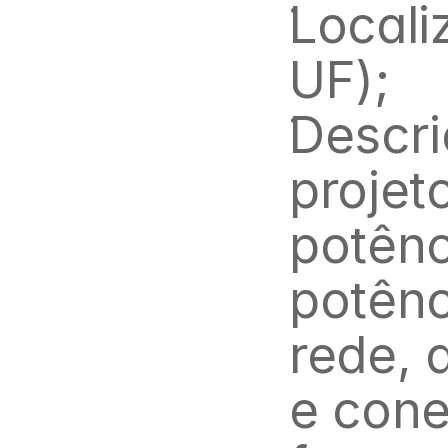
Locali
UF);
Descri
projet
potênc
potênc
rede, 
e cone