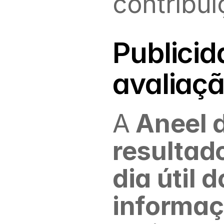
contribui
Publicid
avaliaçã
A
 Aneel 
resultado
dia útil 
informa