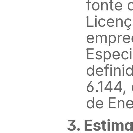
fonte 
Licenç
empre
Especi
defini
6.144,
de Ene
3. Estima