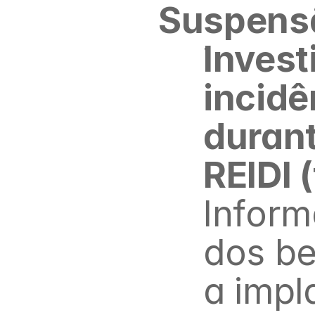
Suspensã
Invest
incidê
durant
REIDI 
Inform
dos be
a impl