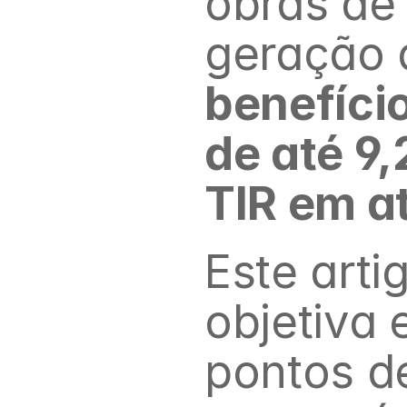
obras de 
geração d
benefíci
de até 9
TIR em a
Este arti
objetiva 
pontos d