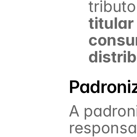
tributo
titular
consu
distri
Padroni
A padroni
responsab