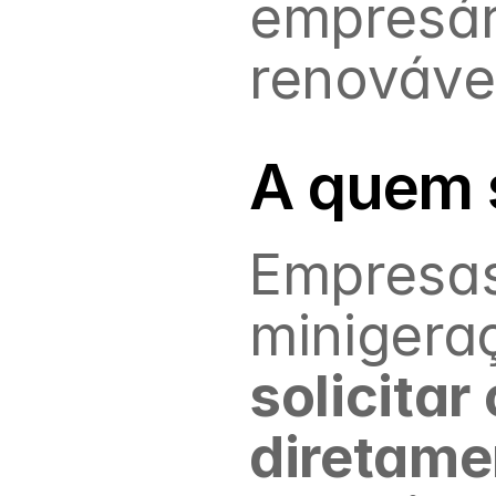
empresári
renováve
A quem s
Empresas
solicitar
diretamen