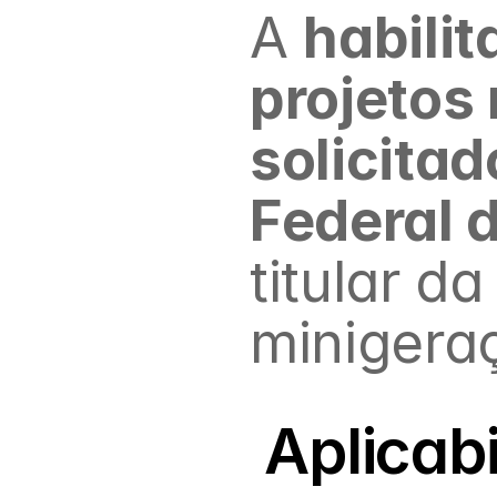
A 
habili
projetos 
solicitad
Federal d
titular d
minigeraç
 Aplicab