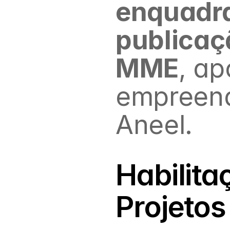
enquadra
publicaç
MME
, ap
empreend
Aneel.
Habilita
Projetos