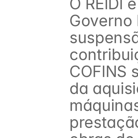
O REIDI é
Governo F
suspensã
contribui
COFINS so
da aquis
máquinas
prestação