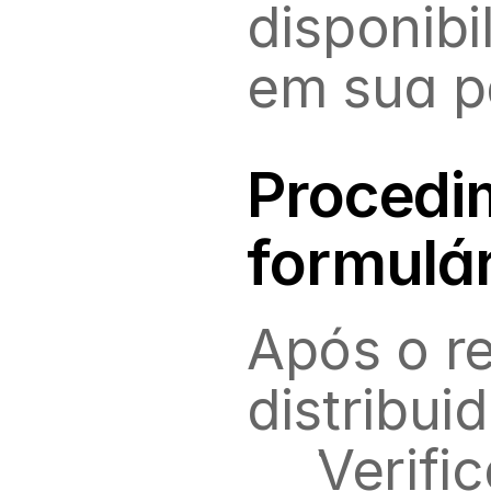
disponibi
em sua pá
Procedi
formulár
Após o re
distribui
Verifi