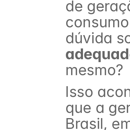
de geraçã
consumo, 
dúvida s
adequad
mesmo?
Isso acon
que a ge