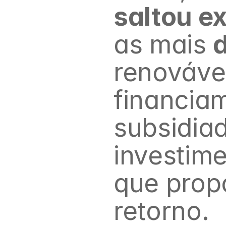
saltou e
as mais 
d
renovávei
financiam
subsidia
investime
que propo
retorno.