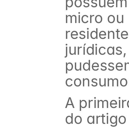
possuem 
micro ou 
resident
jurídicas,
pudessem 
consumo
A primeira