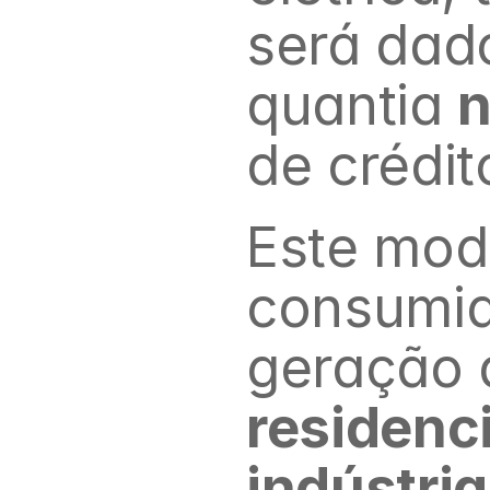
será dad
quantia 
n
de crédit
Este mode
consumid
geração d
residenci
indústri