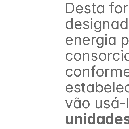
Desta fo
designada
energia p
consorci
conforme
estabelec
vão usá-
unidade