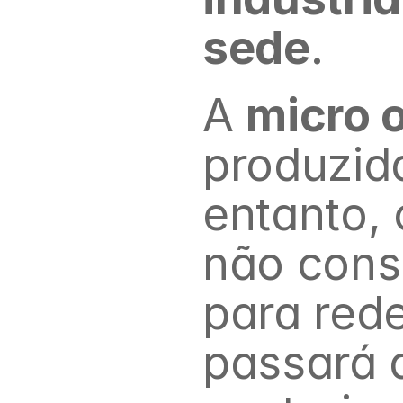
sede
.
A 
micro 
produzida
entanto,
não consu
para rede
passará a