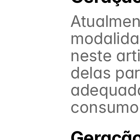
Atualment
modalidad
neste ar
delas par
adequada
consumo 
Geração