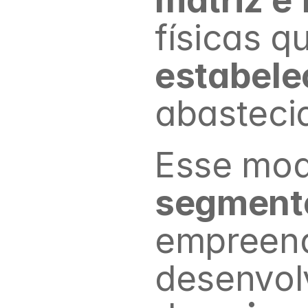
físicas q
estabele
abasteci
segment
empreend
desenvolv