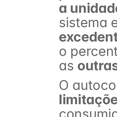
a unida
exceden
o percent
as 
outra
limitaçõ
consumido