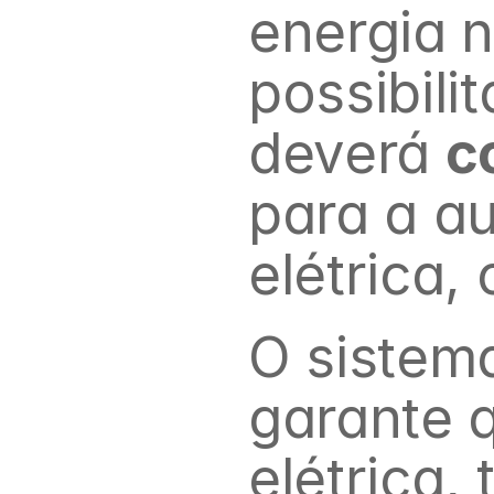
energia n
possibili
deverá 
c
para a a
elétrica,
O sistema
garante 
elétrica,