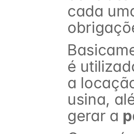
cada uma
obrigaçõ
Basicamen
é utiliza
a locaçã
usina, a
gerar a 
p