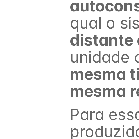
autocon
distante
mesma ti
mesma r
Para essa
produzid