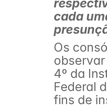
respecti
cada uma
presunçã
Os consó
observar o
4º da Ins
Federal d
fins de i