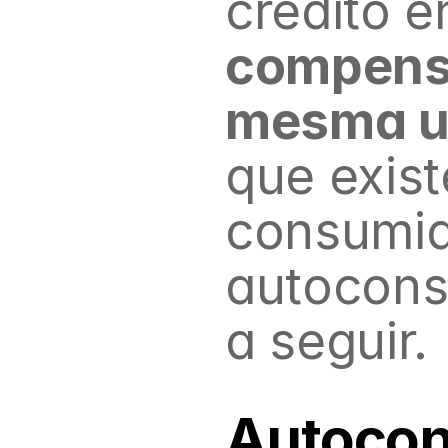
crédito e
compens
mesma u
que exis
consumid
autocons
a seguir.
Autoco