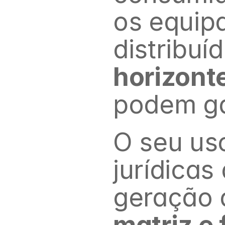
os equip
distribuí
horizont
podem ga
O seu uso
jurídicas
matriz e f