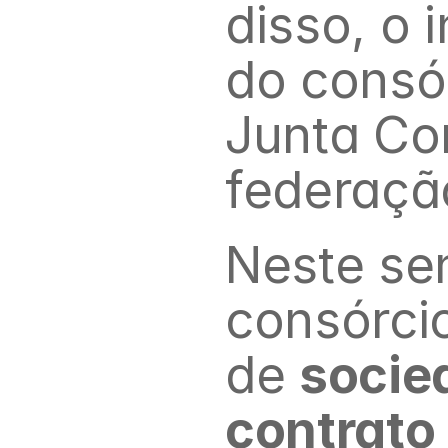
disso, o 
do consór
Junta Com
federaçã
Neste sen
consórcio
de 
socie
contrato