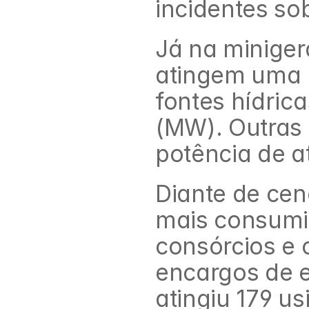
incidentes sob
Já na minigera
atingem uma p
fontes hídric
(MW). Outras 
potência de 
Diante de cená
mais consumid
consórcios e c
encargos de e
atingiu 179 u