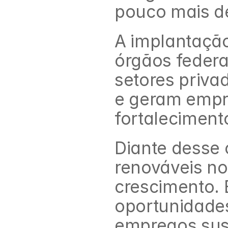
pouco mais d
A implantação
órgãos federai
setores priva
e geram empre
fortaleciment
Diante desse c
renováveis no
crescimento.
oportunidades
empregos sus