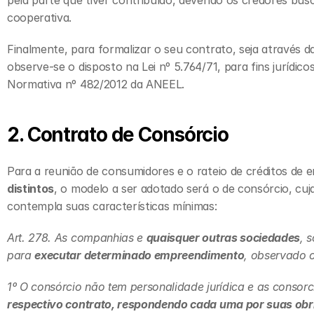
pela parte que tiver contribuído, devendo os credores busc
cooperativa.
Finalmente, para formalizar o seu contrato, seja através 
observe-se o disposto na Lei nº 5.764/71, para fins jurídico
Normativa nº 482/2012 da ANEEL.
2. Contrato de Consórcio
Para a reunião de consumidores e o rateio de créditos de 
distintos
, o modelo a ser adotado será o de consórcio, cuja 
contempla suas características mínimas:
Art. 278. As companhias e 
quaisquer outras sociedades
, 
para 
executar determinado empreendimento
, observado o
1º O consórcio não tem personalidade jurídica e as consor
respectivo contrato, respondendo cada uma por suas obr