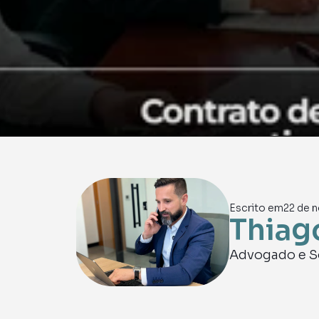
Escrito em
22 de n
Thiag
Advogado e S