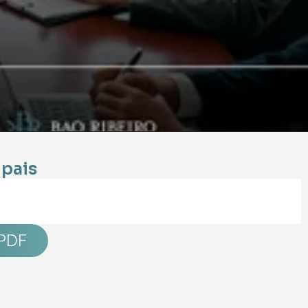
ipais
PDF