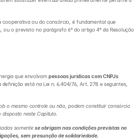
arem satisfazer eventual dívida primeiramente perante a 
da cooperativa ou do consórcio, é fundamental que 
s, ou o previsto no parágrafo 6º do artigo 4º da Resolução 
energia que envolvam 
pessoas jurídicas com CNPJs 
definição está na Lei n. 6.404/76, Art. 278 e seguintes, 
sob o mesmo controle ou não, podem constituir consórcio 
 disposto neste Capítulo.
ciadas somente 
se obrigam nas condições previstas no 
igações, sem presunção de solidariedade.