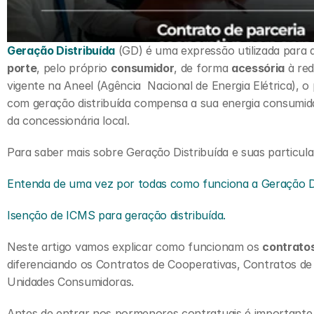
Geração Distribuída
 (GD) é uma expressão utilizada para d
porte
, pelo próprio 
consumidor
, de forma 
acessória
 à re
vigente na Aneel (Agência  Nacional de Energia Elétrica), 
com geração distribuída compensa a sua energia consumida c
da concessionária local.
Para saber mais sobre Geração Distribuída e suas particul
Entenda de uma vez por todas como funciona a Geração Di
Isenção de ICMS para geração distribuída.
Neste artigo vamos explicar como funcionam os 
contratos
diferenciando os Contratos de Cooperativas, Contratos de
Unidades Consumidoras. 
Antes de entrar nos pormenores contratuais é importante 