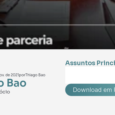
Assuntos Princ
ov. de 2021
por
Thiago Bao
o Bao
Download em 
ócio